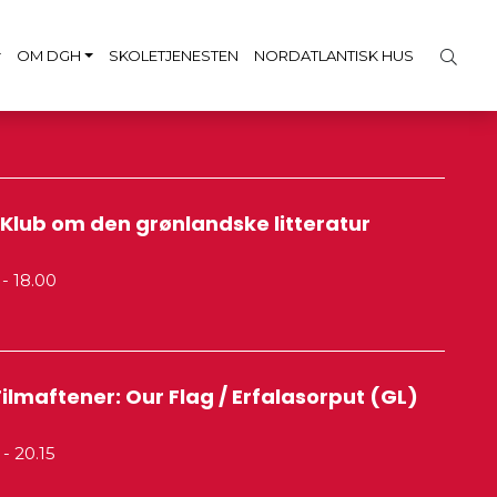
OM DGH
SKOLETJENESTEN
NORDATLANTISK HUS
Klub om den grønlandske litteratur
0
- 18.00
ilmaftener: Our Flag / Erfalasorput (GL)
0
- 20.15