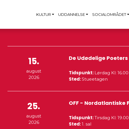
KULTUR
UDDANNELSE
SOCIALOMRÅDET
De Udødelige Poeters 
15.
august
Tidspunkt:
Lørdag
Kl: 16.0
2026
Sted:
Stueetagen
OFF - Nordatlantiske F
25.
august
Tidspunkt:
Tirsdag
Kl: 19.0
2026
Sted:
1. sal