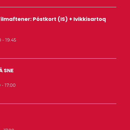
ilmaftener: Póstkort (IS) + Ivikkisartoq
00
- 19.45
LÅ SNE
0
- 17:00