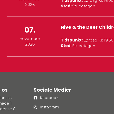
Tidspunkt:
Lørdag
Kl: 16.0
2026
Sted:
Stueetagen
Nive & the Deer Child
07.
november
Tidspunkt:
Lørdag
Kl: 19.3
2026
Sted:
Stueetagen
 os
Sociale Medier
antisk
facebook
ade 1
instagram
dense C