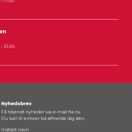
0
- 17.00
ren
0
- 21.00
Nyhedsbrev
Få tilsendt nyheder via e-mail fra os.
Du kan til enhver tid afmelde dig den.
Indtast navn