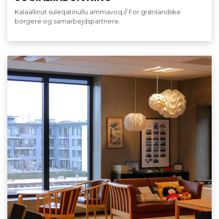
Kalaallinut suleqatinullu ammavoq // For grønlandske
borgere og samarbejdspartnere.