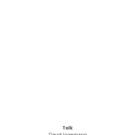
Tolk
David Ingemann