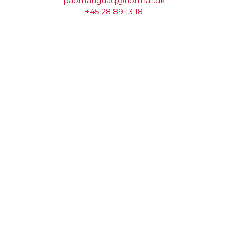
paornanguaq@hotmail.dk
+45 28 89 13 18