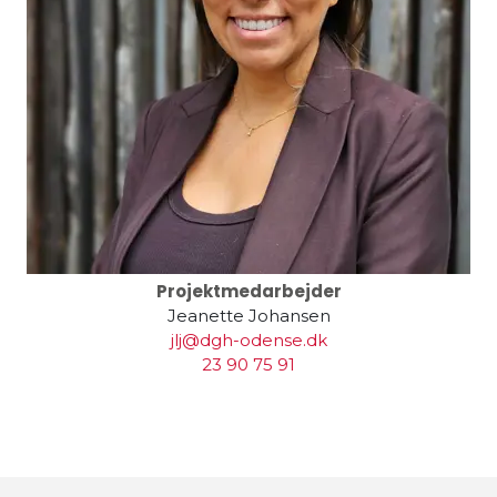
Projektmedarbejder
Jeanette Johansen
jlj@dgh-odense.dk
23 90 75 91